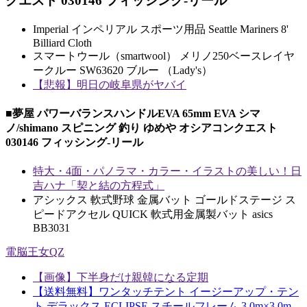
クエスト 030146 フィッシング-リール
Imperial インペリアル スポーツ用品 Seattle Mariners 8'
Billiard Cloth
スマートウール（smartwool） メリノ250ベースレイヤ
ークルー SW63620 ブルー （Lady's）
【悲報】明日の岐阜県がヤバイ
■夢屋 パワーバランスハンドルEVA 65mm EVA シマ
ノ/shimano スピニング 釣り ゆめや オシアコンクエスト
030146 フィッシング-リール
特大・4面・パノラマ・カラー・イラストの美しい！日
吉ハナ「契と結の方程式」
アシックス 軟式野球 金属バット ゴールドステージ ス
ピードアクセル QUICK 軟式用金属製バット asics
BB3031
電脳王女QZ
【画像】下半身だけ親韓になる定期
【送料無料】ワンタッチテント イージーアップ・テン
ト デラックス ECLIPSE スチールフレーム 3.0m×3.0m