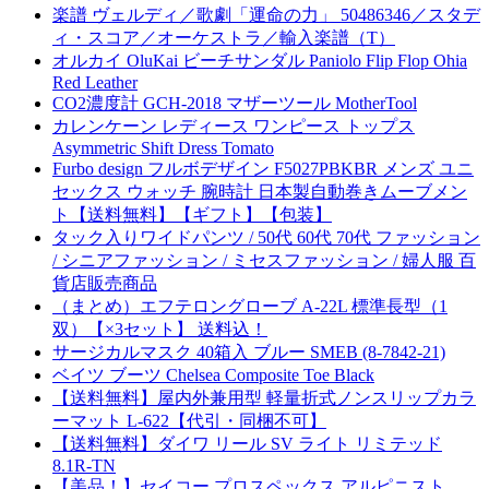
楽譜 ヴェルディ／歌劇「運命の力」 50486346／スタデ
ィ・スコア／オーケストラ／輸入楽譜（T）
オルカイ OluKai ビーチサンダル Paniolo Flip Flop Ohia
Red Leather
CO2濃度計 GCH-2018 マザーツール MotherTool
カレンケーン レディース ワンピース トップス
Asymmetric Shift Dress Tomato
Furbo design フルボデザイン F5027PBKBR メンズ ユニ
セックス ウォッチ 腕時計 日本製自動巻きムーブメン
ト【送料無料】【ギフト】【包装】
タック入りワイドパンツ / 50代 60代 70代 ファッション
/ シニアファッション / ミセスファッション / 婦人服 百
貨店販売商品
（まとめ）エフテロングローブ A-22L 標準長型（1
双）【×3セット】 送料込！
サージカルマスク 40箱入 ブルー SMEB (8-7842-21)
ベイツ ブーツ Chelsea Composite Toe Black
【送料無料】屋内外兼用型 軽量折式ノンスリップカラ
ーマット L-622【代引・同梱不可】
【送料無料】ダイワ リール SV ライト リミテッド
8.1R-TN
【美品！】セイコー プロスペックス アルピニスト