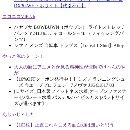
DX30-WH・ホワイト【代引不可】
ニコニコVIP2ch
ハヤブサ BOWBUWN（ボウブン） ライトストレッチ
パンツ Y2413 93.チャコール S～4L （フィッシングパ
ンツ）
シマノ メンズ 自転車 トップス【Transit T-Shirt】Alloy
やっと俺のターン！
大人の癖にアニメとか見る精神性が理解でけへんのや
が
【10%OFFクーポン発行中！】ミズノ ランニングシュ
ーズ ウエーブプロフェシー7ノヴァ J1GC1817 03
[Ｌサイズ][日本製フィットネス水着]オープンファスナ
ーセパレート水着 パステルハイビスカス [パットサイ
ズが選べます〕
あじゃじゃしたー
【103枚】正直これをこえる面白gifは無いと思う