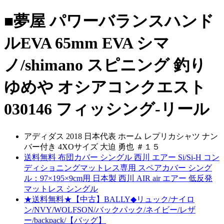
■夢屋 パワーバランスハンド
ルEVA 65mm EVA シマ
ノ/shimano スピニング 釣り
ゆめや オシアコンクエスト
030146 フィッシング-リール
アディダス 2018 日本代表 ホーム レプリカシャツ ナン
バー付き 4XOサイズ 大迫 勇也 ＃１５
送料無料 布団カバー シングル 西川 エアー Si/Si-H コン
ディショニングマットレス専用 スペアカバー シング
ル：97×195×9cm用 日本製 西川 AIR air エアー 低反発
マットレス シングル
★送料無料★【中古】BALLY◆リュック/ナイロ
ン/NVY/WOLFSON/バックパック/ネイビー/レザ
ー/backpack/【バッグ】