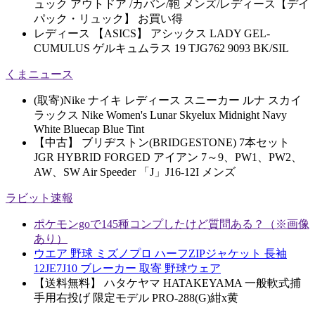
ュック アウトドア /カバン/鞄 メンズ/レディース【デイ
パック・リュック】 お買い得
レディース 【ASICS】 アシックス LADY GEL-
CUMULUS ゲルキュムラス 19 TJG762 9093 BK/SIL
くまニュース
(取寄)Nike ナイキ レディース スニーカー ルナ スカイ
ラックス Nike Women's Lunar Skyelux Midnight Navy
White Bluecap Blue Tint
【中古】 ブリヂストン(BRIDGESTONE) 7本セット
JGR HYBRID FORGED アイアン 7～9、PW1、PW2、
AW、SW Air Speeder 「J」J16-12I メンズ
ラビット速報
ポケモンgoで145種コンプしたけど質問ある？（※画像
あり）
ウエア 野球 ミズノプロ ハーフZIPジャケット 長袖
12JE7J10 ブレーカー 取寄 野球ウェア
【送料無料】 ハタケヤマ HATAKEYAMA 一般軟式捕
手用右投げ 限定モデル PRO-288(G)紺x黄