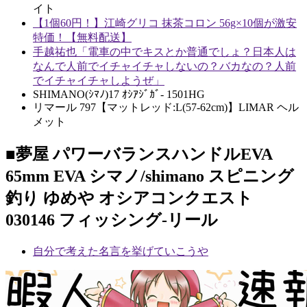
イト
【1個60円！】江崎グリコ 抹茶コロン 56g×10個が激安
特価！【無料配送】
手越祐也「電車の中でキスとか普通でしょ？日本人は
なんで人前でイチャイチャしないの？バカなの？人前
でイチャイチャしようぜ」
SHIMANO(ｼﾏﾉ)17 ｵｼｱｼﾞｶﾞ- 1501HG
リマール 797【マットレッド:L(57-62cm)】LIMAR ヘル
メット
■夢屋 パワーバランスハンドルEVA
65mm EVA シマノ/shimano スピニング
釣り ゆめや オシアコンクエスト
030146 フィッシング-リール
自分で考えた名言を挙げていこうや