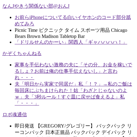
なんJやきう関係ない部@おんJ
お前らiPhoneについてる白いイヤホンのコード部分舐
めてみろ
Picnic Time ピクニック タイム スポーツ用品 Chicago
Bears Brown Madison Tabletop Bar
「ドリルせんのかーい」関西人「ギャハハハハ！」
かぞくちゃんねる
家事を手伝わない激務の夫に「その分、お金を稼いで
るしょ？お前は俺の仕事手伝えないし」と言わ
れ・・・
夫「明日から実家で同居だ」私「！？」→私のご飯は
毎回床にぶちまけられた！姑「わざとじゃないのよ
ｗ」夫「3秒ルール！すぐ皿に戻せば食えるよ」私
「・・・」
ロボ魂通信
即日発送 【GREGORY/グレゴリー】 バックパック リ
ーコンパック 日本正規品 バックパック デイパック リ