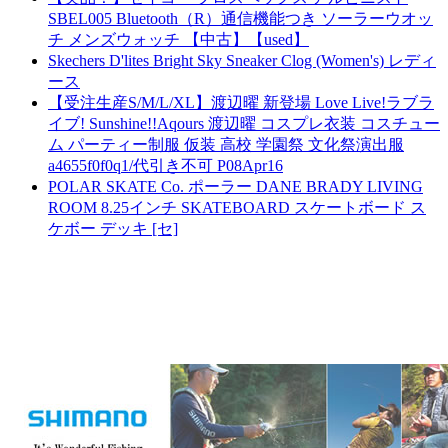
SBEL005 Bluetooth（R）通信機能つき ソーラーウオッ
チ メンズウォッチ 【中古】【used】
Skechers D'lites Bright Sky Sneaker Clog (Women's) レディ
ース
【受注生産S/M/L/XL】渡辺曜 新登場 Love Live!ラブラ
イブ! Sunshine!!Aqours 渡辺曜 コスプレ衣装 コスチュー
ム パーティー制服 仮装 高校 学園祭 文化祭演出服
a4655f0f0q1/代引き不可 P08Apr16
POLAR SKATE Co. ポーラー DANE BRADY LIVING
ROOM 8.25インチ SKATEBOARD スケートボード ス
ケボー デッキ [セ]