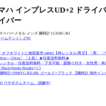
ハ インプレスUD+2 ドライバ
ドライバー
al スーパーメタル メンズ 腕時計 LC6381.361
ームテント）2785
オフホワイトに無双龍兜 d4062【袴レンタル/男児】〔男〕
cm～110cm〕〔人気〕★往復送料無料★
ットレンタル・往復送料無料・下見可能・髪飾り付き・女性用・
ck/Smoke Reader/+1.5
 腕時計 F908YG-RD-BK ゴールド×ブラック 【腕時計 海
IO ウサギさんチーム、訓練中!