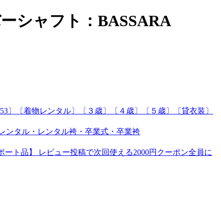
ーシャフト：BASSARA
〔753〕〔着物レンタル〕〔３歳〕〔４歳〕〔５歳〕〔貸衣装〕
袴レンタル・レンタル袴・卒業式・卒業袴
外インポート品】 レビュー投稿で次回使える2000円クーポン全員に