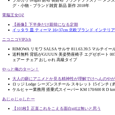
ブルガリ bvlgari 財布 長財布 ラウンドファスナー メン
グ・小物・ブランド雑貨 新品 新作 2018年
電脳王女QZ
【画像】下半身だけ親韓になる定期
イッタラ 皿 ティーマ 16×37cm 北欧ブランド インテリア 
ニコニコVIP2ch
RIMOWA リモワ SALSA サルサ 811.63.39.5 マルチイール m
送料無料 背筋がGUUUN 美姿勢座椅子 エグゼボート 007
ェアー チェア おしゃれ 高級タイプ
やっと俺のターン！
大人の癖にアニメとか見る精神性が理解でけへんのやが
ロッジ Lodge シーズンスチール スキレット 15インチ ( 約38cm )
ケルヒャー業務用 搭乗式スイーパー KM 170/600 R D km1
あじゃじゃしたー
【103枚】正直これをこえる面白gifは無いと思う