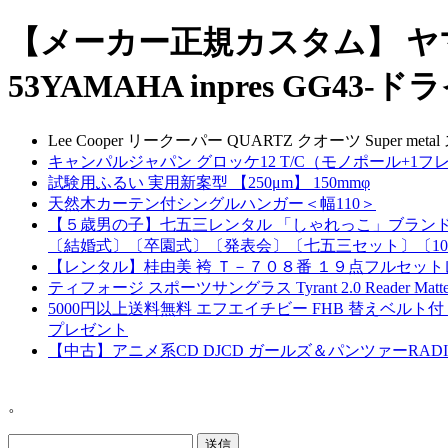
【メーカー正規カスタム】 ヤマ
53YAMAHA inpres GG43-
Lee Cooper リークーパー QUARTZ クオーツ Super met
キャンパルジャパン グロッケ12 T/C（モノポール+1フレ
試験用ふるい 実用新案型 【250μm】 150mmφ
天然木カーテン付シングルハンガー＜幅110＞
【５歳男の子】七五三レンタル 「しゃれっこ」ブランド 
〔結婚式〕〔卒園式〕〔発表会〕〔七五三セット〕〔100
【レンタル】桂由美 袴 Ｔ－７０８番 １９点フルセ
ティフォージ スポーツサングラス Tyrant 2.0 Reader Matte Bla
5000円以上送料無料 エフエイチビー FHB 替えベルト付
プレゼント
【中古】アニメ系CD DJCD ガールズ＆パンツァーRAD
。