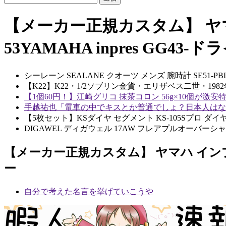
【メーカー正規カスタム】 ヤマ
53YAMAHA inpres GG43-
シーレーン SEALANE クオーツ メンズ 腕時計 SE51-PB
【K22】K22・1/2ソブリン金貨・エリザベス二世・198
【1個60円！】江崎グリコ 抹茶コロン 56g×10個が激
手越祐也「電車の中でキスとか普通でしょ？日本人はな
【5枚セット】KSダイヤ セグメント KS-105Sプロ
DIGAWEL ディガウェル 17AW フレアプルオーバーシ
【メーカー正規カスタム】 ヤマハ インプレスU
ー
自分で考えた名言を挙げていこうや