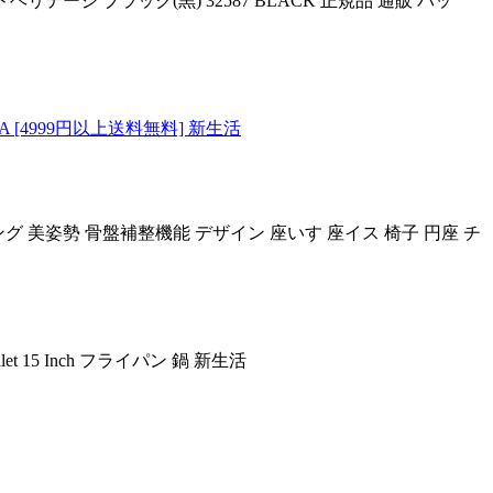
リテージ ブラック(黒) 32587 BLACK 正規品 通販 バッ
A [4999円以上送料無料] 新生活
ニング 美姿勢 骨盤補整機能 デザイン 座いす 座イス 椅子 円座 チ
let 15 Inch フライパン 鍋 新生活