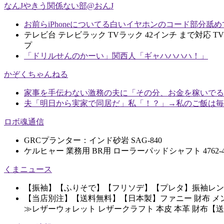
なんJやきう関係ない部@おんJ
お前らiPhoneについてる白いイヤホンのコード部分舐
テレビ台 テレビラック TVラック 42インチ まで対応 TV
プ
「ドリルせんのかーい」関西人「ギャハハハハ！」
かぞくちゃんねる
家事を手伝わない激務の夫に「その分、お金を稼いでる
夫「明日から実家で同居だ」私「！？」→私のご飯は毎
ロボ魂通信
GRCプランター：インド砂岩 SAG-840
ケルヒャー 業務用 BR用 ローラーパッドシャフト 4762-43
くまニュース
【振袖】【ふりそで】【フリソデ】【プレタ】振袖レンタル 
【当店別注】【送料無料】【日本製】ファニー 財布 メンズ
≫レザーウォレット レザークラフト 本皮 本革 財布【