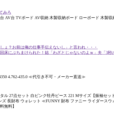
めてみろ
台 AV台 TVボード AV収納 木製収納ボード ローボード 木製収納
しょ？お前は俺の仕事手伝えないし」と言われ・・・
回床にぶちまけられた！姑「わざとじゃないのよｗ」夫「3秒
50 4.762-435.0 ≪代引き不可・メーカー直送≫
27点セット 白ピンク牡丹ピース 221 Mサイズ【振袖セット】
 長財布 ウォレット ≪FUNNY 財布 ファニー ライダース
送料無料】