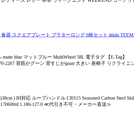
ズ レディース レザー 本革 ウィークエンド WEEKEND コーテッドヘ
食器 スクエアプレート プラターロング 6枚セット iittala TEEM
atte blue マットブルー MultiWheel 58L 電子タグ 【E-Tag】
0-2267 背筋がグーン 背すじがguun 大きい 座椅子 リクライ
 IH対応 ループハンドル CRS15 Seasoned Carbon Steel Skil
70600rd 1.186-127.0 ≪代引き不可・メーカー直送≫