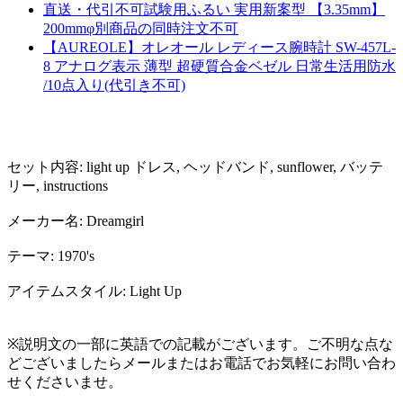
直送・代引不可試験用ふるい 実用新案型 【3.35mm】
200mmφ別商品の同時注文不可
【AUREOLE】オレオール レディース腕時計 SW-457L-
8 アナログ表示 薄型 超硬質合金ベゼル 日常生活用防水
/10点入り(代引き不可)
セット内容: light up ドレス, ヘッドバンド, sunflower, バッテ
リー, instructions
メーカー名: Dreamgirl
テーマ: 1970's
アイテムスタイル: Light Up
※説明文の一部に英語での記載がございます。ご不明な点な
どございましたらメールまたはお電話でお気軽にお問い合わ
せくださいませ。