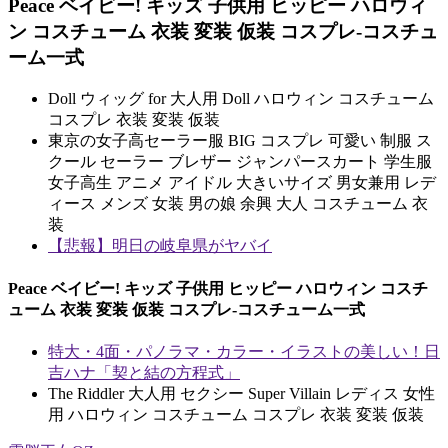
Peace ベイビー! キッズ 子供用 ヒッピー ハロウィ
ン コスチューム 衣装 変装 仮装 コスプレ-コスチュ
ーム一式
Doll ウィッグ for 大人用 Doll ハロウィン コスチューム
コスプレ 衣装 変装 仮装
東京の女子高セーラー服 BIG コスプレ 可愛い 制服 ス
クール セーラー ブレザー ジャンパースカート 学生服
女子高生 アニメ アイドル 大きいサイズ 男女兼用 レデ
ィース メンズ 女装 男の娘 余興 大人 コスチューム 衣
装
【悲報】明日の岐阜県がヤバイ
Peace ベイビー! キッズ 子供用 ヒッピー ハロウィン コスチ
ューム 衣装 変装 仮装 コスプレ-コスチューム一式
特大・4面・パノラマ・カラー・イラストの美しい！日
吉ハナ「契と結の方程式」
The Riddler 大人用 セクシー Super Villain レディス 女性
用 ハロウィン コスチューム コスプレ 衣装 変装 仮装