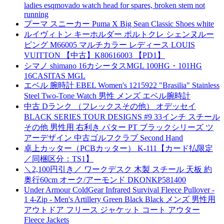
ladies esqmovado watch head for spares, broken stem not
running
プーマ スニーカー Puma X Big Sean Classic Shoes white
ルイヴィトン キーホルダー ポルトクレ シェンヌルー
ピング M66005 マルチカラー レディース LOUIS
VUITTON 【中古】K80616003 【PD1】
シマノ shimano 16カシータスMGL 100HG・101HG
16CASITAS MGL
エベル 腕時計 EBEL Women's 1215922 "Brasilia" Stainless
Steel Two-Tone Watch 男性 メンズ エベル腕時計
中古 Dランク （フレックスその他） オデッセイ
BLACK SERIES TOUR DESIGNS #9 33インチ スチール
その他 男性用 右利き パター PT ブラックシリーズ ツ
アーデザイン 中古ゴルフクラブ Second Hand
卓上カッター（PCBカッター） K-111【カード払限定
／同梱区分：TS1】
＼2,100円引き／ ワークデスク 木製 スチール 天板 約
奥行60cm オーク/アーモンド DKONKP581400
Under Armour ColdGear Infrared Survival Fleece Pullover -
1 4-Zip - Men's Artillery Green Black Black メンズ 男性用
アウトドア フリース ジャケット コート アウター
Fleece Jackets