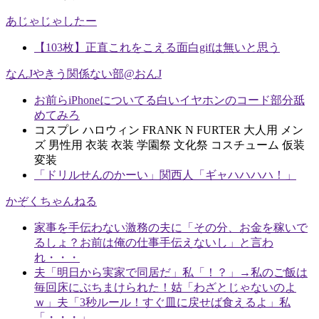
あじゃじゃしたー
【103枚】正直これをこえる面白gifは無いと思う
なんJやきう関係ない部@おんJ
お前らiPhoneについてる白いイヤホンのコード部分舐
めてみろ
コスプレ ハロウィン FRANK N FURTER 大人用 メン
ズ 男性用 衣装 衣装 学園祭 文化祭 コスチューム 仮装
変装
「ドリルせんのかーい」関西人「ギャハハハハ！」
かぞくちゃんねる
家事を手伝わない激務の夫に「その分、お金を稼いで
るしょ？お前は俺の仕事手伝えないし」と言わ
れ・・・
夫「明日から実家で同居だ」私「！？」→私のご飯は
毎回床にぶちまけられた！姑「わざとじゃないのよ
ｗ」夫「3秒ルール！すぐ皿に戻せば食えるよ」私
「・・・」