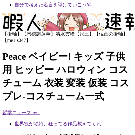
自分で考えた名言を挙げていこうや
【掛軸】【恩徳讃蓮華】清水雲峰【尺三】【仏画の掛軸】
【me1-s047】
Peace ベイビー! キッズ 子供
用 ヒッピー ハロウィン コス
チューム 衣装 変装 仮装 コス
プレ-コスチューム一式
哲学ニュースnwk
世界観が独特、狂ってる作品教えてくれ