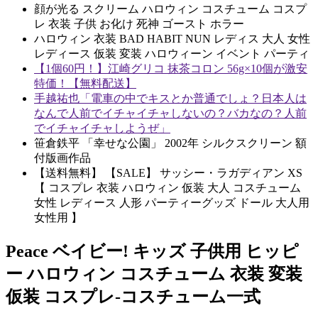
顔が光る スクリーム ハロウィン コスチューム コスプ
レ 衣装 子供 お化け 死神 ゴースト ホラー
ハロウィン 衣装 BAD HABIT NUN レディス 大人 女性
レディース 仮装 変装 ハロウィーン イベント パーティ
【1個60円！】江崎グリコ 抹茶コロン 56g×10個が激安
特価！【無料配送】
手越祐也「電車の中でキスとか普通でしょ？日本人は
なんで人前でイチャイチャしないの？バカなの？人前
でイチャイチャしようぜ」
笹倉鉄平 「幸せな公園」 2002年 シルクスクリーン 額
付版画作品
【送料無料】 【SALE】 サッシー・ラガディアン XS
【 コスプレ 衣装 ハロウィン 仮装 大人 コスチューム
女性 レディース 人形 パーティーグッズ ドール 大人用
女性用 】
Peace ベイビー! キッズ 子供用 ヒッピ
ー ハロウィン コスチューム 衣装 変装
仮装 コスプレ-コスチューム一式