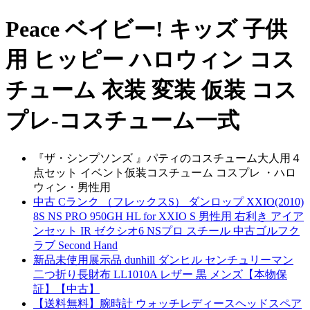
Peace ベイビー! キッズ 子供
用 ヒッピー ハロウィン コス
チューム 衣装 変装 仮装 コス
プレ-コスチューム一式
『ザ・シンプソンズ 』パティのコスチューム大人用４
点セット イベント仮装コスチューム コスプレ ・ハロ
ウィン・男性用
中古 Cランク （フレックスS） ダンロップ XXIO(2010)
8S NS PRO 950GH HL for XXIO S 男性用 右利き アイア
ンセット IR ゼクシオ6 NSプロ スチール 中古ゴルフク
ラブ Second Hand
新品未使用展示品 dunhill ダンヒル センチュリーマン
二つ折り長財布 LL1010A レザー 黒 メンズ【本物保
証】【中古】
【送料無料】腕時計 ウォッチレディースヘッドスペア