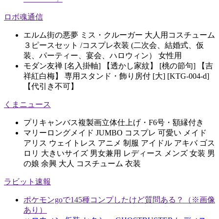
ロボ魂通信
エルム街の悪夢 ミス・クルーガー 大人用コスチューム
３ピースセット /コスプレ衣装 (二次会、結婚式、仮
装、パーティー、宴会、ハロウィン） 女性用
モダン友禅 [名入掛軸] 【透かし家紋】 [桃の節句] 【吉
祥紅白梅】 専用スタンド・飾り房付 [大] [KTG-004-d]
【代引き不可】
くまニュース
プリキャンバス複製画立体仕上げ・F6号・額縁付き
マリーロングメイド JUMBO コスプレ 可愛い メイド
アリス ウェイトレス アニメ 制服 アイドル アキバ ゴス
ロリ 大きいサイズ 男女兼用 レディース メンズ 女装 男
の娘 余興 大人 コスチューム 衣装
ラビット速報
ポケモンgoで145種コンプしたけど質問ある？（※画像
あり）