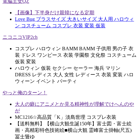
電脳王女QZ
【画像】下半身だけ親韓になる定期
Love Bug プラスサイズ 大きいサイズ 大人用 ハロウィ
ン コスチューム コスプレ 衣装 変装 仮装
ニコニコVIP2ch
コスプレ ハロウィン BAMM BAMM 子供用 男の子 衣
装 ドレス ワンピース 衣装 学園祭 文化祭 コスチューム
仮装 変装
ハロウィン 仮装 セクシー セーラー 海兵 マリン
DRESS レディス 大人 女性 レディース 衣装 変装 ハロ
ウィーン イベント パーティ
やっと俺のターン！
大人の癖にアニメとか見る精神性が理解でけへんのや
が
MC1216☆高品質「K」淡島世理 コスプレ衣装
【送料無料】【横山大観生誕150年】富士図・富士絵
画・高精彩特色技術絵■横山大観 霊峰富士掛軸(尺五)
冨士聳ゆ