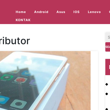
Home
Android
Asus
IOS
Lenovo
KONTAK
ributor