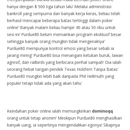
hanya dengan $ 500 tiga tahun lalu’
Melalui administrasi
bankroll yang sempurna dan banyak kerja keras, beliau telah
berhasil mencapai beberapa batas tertinggi dalam poker
online’
Banyak malam beliau hampir 40 atau 50 ribu untuk
sesi ini’
Purdue80 belum memainkan program eksklusif besar
sehingga banyak orang mungkin tidak mengenalnya’
Purdue80 mempunyai kontrol emosi yang besar sebab ia
jarang miring’
Purdue80 bisa menangani ketukan buruk, lawan
agresif, dan railbirds yang berbicara perihal sampah’
Dia ialah
seorang hebat tangan pendek Texas Hold’em Tanpa Batas’
Purdue80 mungkin lebih baik daripada Phil Hellmuth yang
populer tetapi tidak ada yang akan tahu’
Keindahan poker online ialah memungkinkan
dominoqq
orang untuk tetap anonim’
Meskipun Purdue80 menghasilkan
banyak uang, ia sepertinya mengendalikan egonya’
Sikapnya