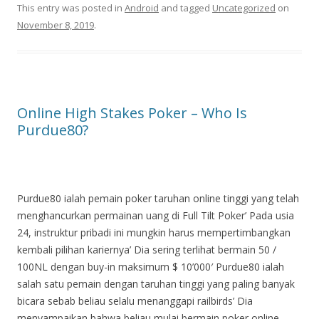
This entry was posted in
Android
and tagged
Uncategorized
on
November 8, 2019
.
Online High Stakes Poker – Who Is
Purdue80?
Purdue80 ialah pemain poker taruhan online tinggi yang telah
menghancurkan permainan uang di Full Tilt Poker’
Pada usia
24, instruktur pribadi ini mungkin harus mempertimbangkan
kembali pilihan kariernya’
Dia sering terlihat bermain 50 /
100NL dengan buy-in maksimum $ 10’000′ Purdue80 ialah
salah satu pemain dengan taruhan tinggi yang paling banyak
bicara sebab beliau selalu menanggapi railbirds’
Dia
menyampaikan bahwa beliau mulai bermain poker online