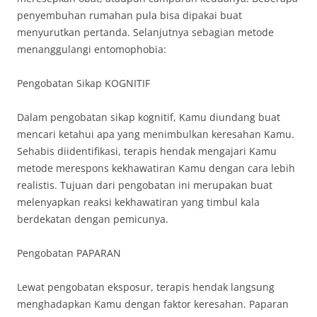
penyembuhan rumahan pula bisa dipakai buat
menyurutkan pertanda. Selanjutnya sebagian metode
menanggulangi entomophobia:
Pengobatan Sikap KOGNITIF
Dalam pengobatan sikap kognitif, Kamu diundang buat
mencari ketahui apa yang menimbulkan keresahan Kamu.
Sehabis diidentifikasi, terapis hendak mengajari Kamu
metode merespons kekhawatiran Kamu dengan cara lebih
realistis. Tujuan dari pengobatan ini merupakan buat
melenyapkan reaksi kekhawatiran yang timbul kala
berdekatan dengan pemicunya.
Pengobatan PAPARAN
Lewat pengobatan eksposur, terapis hendak langsung
menghadapkan Kamu dengan faktor keresahan. Paparan