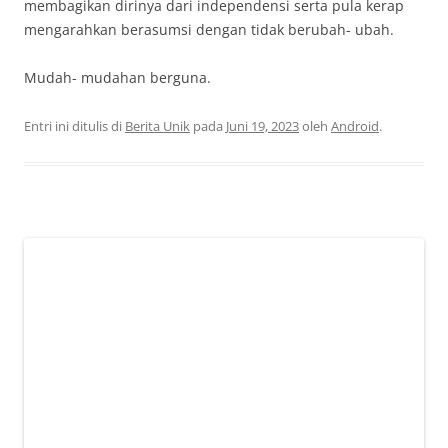
membagikan dirinya dari independensi serta pula kerap
mengarahkan berasumsi dengan tidak berubah- ubah.
Mudah- mudahan berguna.
Entri ini ditulis di
Berita Unik
pada
Juni 19, 2023
oleh
Android
.