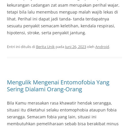
kekurangan cadangan zat asam merupakan perihal wajar,
tetapi bila lalu menembus menguap malah wajib lekas di
lihat. Perihal ini dapat jadi tanda- tanda terdapatnya
sesuatu penyakit semacam keletihan, kendala respirasi,
hipotensi, stroke, serta penyakit jantung.
Entri ini ditulis di
Berita Unik
pada
Juni 26, 2023
oleh
Android
.
Mengulik Mengenai Entomofobia Yang
Sering Dialami Orang-Orang
Bila Kamu merasakan rasa khawatir hendak serangga,
situasi itu diketahui selaku entomophobia ataupun fobia
serangga. Semacam fobia yang lain, situasi ini
membutuhkan pemeliharaan sebab bisa berakibat minus