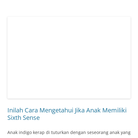
Inilah Cara Mengetahui Jika Anak Memiliki
Sixth Sense
Anak indigo kerap di tuturkan dengan seseorang anak yang