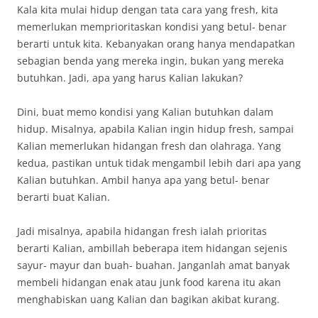
Kala kita mulai hidup dengan tata cara yang fresh, kita
memerlukan memprioritaskan kondisi yang betul- benar
berarti untuk kita. Kebanyakan orang hanya mendapatkan
sebagian benda yang mereka ingin, bukan yang mereka
butuhkan. Jadi, apa yang harus Kalian lakukan?
Dini, buat memo kondisi yang Kalian butuhkan dalam
hidup. Misalnya, apabila Kalian ingin hidup fresh, sampai
Kalian memerlukan hidangan fresh dan olahraga. Yang
kedua, pastikan untuk tidak mengambil lebih dari apa yang
Kalian butuhkan. Ambil hanya apa yang betul- benar
berarti buat Kalian.
Jadi misalnya, apabila hidangan fresh ialah prioritas
berarti Kalian, ambillah beberapa item hidangan sejenis
sayur- mayur dan buah- buahan. Janganlah amat banyak
membeli hidangan enak atau junk food karena itu akan
menghabiskan uang Kalian dan bagikan akibat kurang.