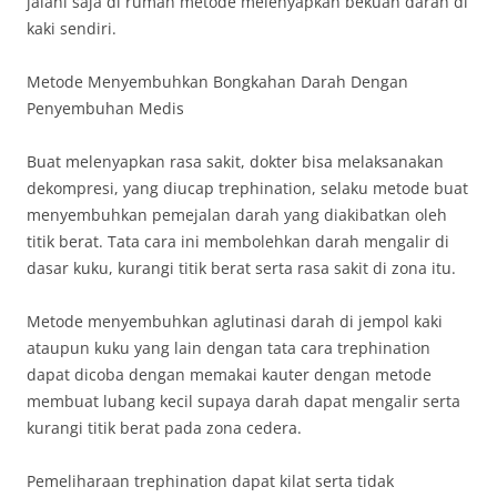
jalani saja di rumah metode melenyapkan bekuan darah di
kaki sendiri.
Metode Menyembuhkan Bongkahan Darah Dengan
Penyembuhan Medis
Buat melenyapkan rasa sakit, dokter bisa melaksanakan
dekompresi, yang diucap trephination, selaku metode buat
menyembuhkan pemejalan darah yang diakibatkan oleh
titik berat. Tata cara ini membolehkan darah mengalir di
dasar kuku, kurangi titik berat serta rasa sakit di zona itu.
Metode menyembuhkan aglutinasi darah di jempol kaki
ataupun kuku yang lain dengan tata cara trephination
dapat dicoba dengan memakai kauter dengan metode
membuat lubang kecil supaya darah dapat mengalir serta
kurangi titik berat pada zona cedera.
Pemeliharaan trephination dapat kilat serta tidak