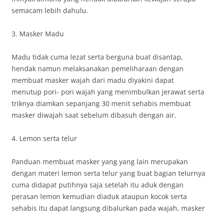
semacam lebih dahulu.
3. Masker Madu
Madu tidak cuma lezat serta berguna buat disantap,
hendak namun melaksanakan pemeliharaan dengan
membuat masker wajah dari madu diyakini dapat
menutup pori- pori wajah yang menimbulkan jerawat serta
triknya diamkan sepanjang 30 menit sehabis membuat
masker diwajah saat sebelum dibasuh dengan air.
4. Lemon serta telur
Panduan membuat masker yang yang lain merupakan
dengan materi lemon serta telur yang buat bagian telurnya
cuma didapat putihnya saja setelah itu aduk dengan
perasan lemon kemudian diaduk ataupun kocok serta
sehabis itu dapat langsung dibalurkan pada wajah, masker