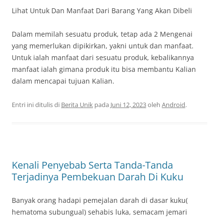
Lihat Untuk Dan Manfaat Dari Barang Yang Akan Dibeli
Dalam memilah sesuatu produk, tetap ada 2 Mengenai
yang memerlukan dipikirkan, yakni untuk dan manfaat.
Untuk ialah manfaat dari sesuatu produk, kebalikannya
manfaat ialah gimana produk itu bisa membantu Kalian
dalam mencapai tujuan Kalian.
Entri ini ditulis di
Berita Unik
pada
Juni 12, 2023
oleh
Android
.
Kenali Penyebab Serta Tanda-Tanda
Terjadinya Pembekuan Darah Di Kuku
Banyak orang hadapi pemejalan darah di dasar kuku(
hematoma subungual) sehabis luka, semacam jemari