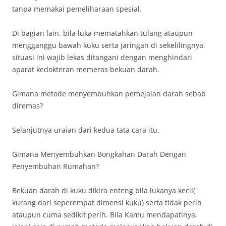
tanpa memakai pemeliharaan spesial.
Di bagian lain, bila luka mematahkan tulang ataupun
mengganggu bawah kuku serta jaringan di sekelilingnya,
situasi ini wajib lekas ditangani dengan menghindari
aparat kedokteran memeras bekuan darah.
Gimana metode menyembuhkan pemejalan darah sebab
diremas?
Selanjutnya uraian dari kedua tata cara itu.
Gimana Menyembuhkan Bongkahan Darah Dengan
Penyembuhan Rumahan?
Bekuan darah di kuku dikira enteng bila lukanya kecil(
kurang dari seperempat dimensi kuku) serta tidak perih
ataupun cuma sedikit perih. Bila Kamu mendapatinya,