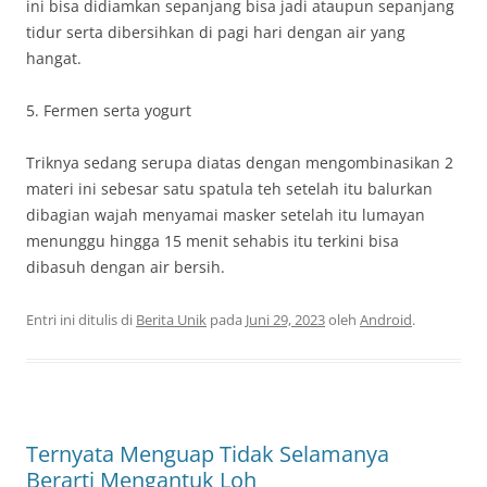
ini bisa didiamkan sepanjang bisa jadi ataupun sepanjang
tidur serta dibersihkan di pagi hari dengan air yang
hangat.
5. Fermen serta yogurt
Triknya sedang serupa diatas dengan mengombinasikan 2
materi ini sebesar satu spatula teh setelah itu balurkan
dibagian wajah menyamai masker setelah itu lumayan
menunggu hingga 15 menit sehabis itu terkini bisa
dibasuh dengan air bersih.
Entri ini ditulis di
Berita Unik
pada
Juni 29, 2023
oleh
Android
.
Ternyata Menguap Tidak Selamanya
Berarti Mengantuk Loh