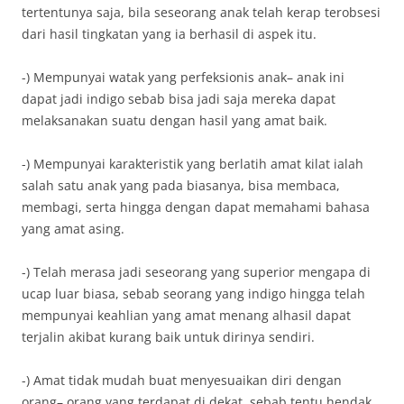
tertentunya saja, bila seseorang anak telah kerap terobsesi
dari hasil tingkatan yang ia berhasil di aspek itu.
-) Mempunyai watak yang perfeksionis anak– anak ini
dapat jadi indigo sebab bisa jadi saja mereka dapat
melaksanakan suatu dengan hasil yang amat baik.
-) Mempunyai karakteristik yang berlatih amat kilat ialah
salah satu anak yang pada biasanya, bisa membaca,
membagi, serta hingga dengan dapat memahami bahasa
yang amat asing.
-) Telah merasa jadi seseorang yang superior mengapa di
ucap luar biasa, sebab seorang yang indigo hingga telah
mempunyai keahlian yang amat menang alhasil dapat
terjalin akibat kurang baik untuk dirinya sendiri.
-) Amat tidak mudah buat menyesuaikan diri dengan
orang– orang yang terdapat di dekat, sebab tentu hendak