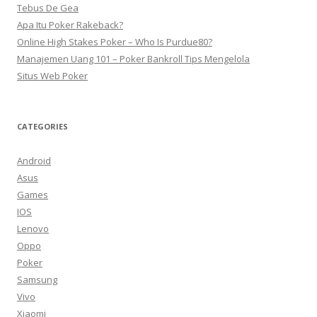
f
Tebus De Gea
o
Apa Itu Poker Rakeback?
r
Online High Stakes Poker – Who Is Purdue80?
:
Manajemen Uang 101 – Poker Bankroll Tips Mengelola
Situs Web Poker
CATEGORIES
Android
Asus
Games
IOS
Lenovo
Oppo
Poker
Samsung
Vivo
Xiaomi