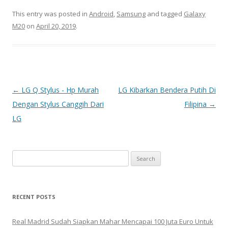
This entry was posted in
Android
,
Samsung
and tagged
Galaxy
M20
on
April 20, 2019
.
Post
←
LG Q Stylus - Hp Murah
LG Kibarkan Bendera Putih Di
navigation
Dengan Stylus Canggih Dari
Filipina
→
LG
S
e
a
r
RECENT POSTS
c
h
Real Madrid Sudah Siapkan Mahar Mencapai 100 Juta Euro Untuk